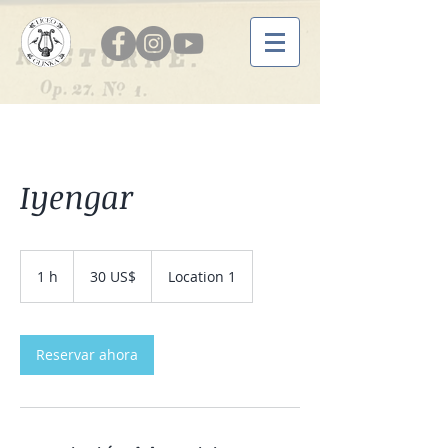
Iyengar
30
dólares
1 h
1
30 US$
Location 1
estadounidenses
Reservar ahora