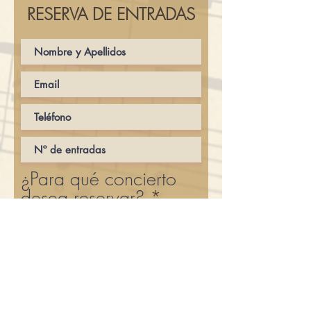
RESERVA DE ENTRADAS
¿Para qué concierto
desea reservar?
*
25 de julio: MARIAN
HERRERO, VIOLA Y
DANIEL DEL PINO,
PIANO
1 de agosto: ALBAN
TRIO