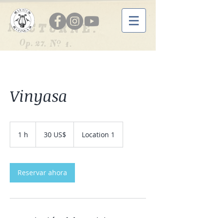
Vinyasa
30
dólares
1 h
1
30 US$
Location 1
estadounidenses
Reservar ahora